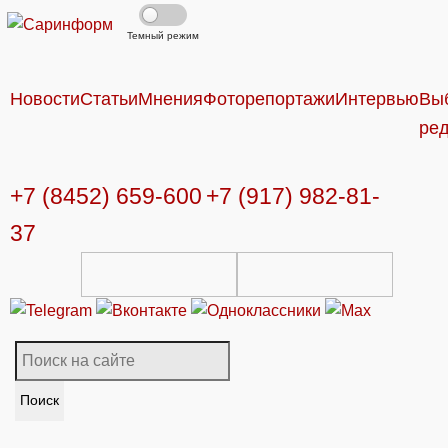
Темный режим
Новости
Статьи
Мнения
Фоторепортажи
Интервью
Вы
ре
+7 (8452) 659-600
+7 (917) 982-81-
37
Поиск