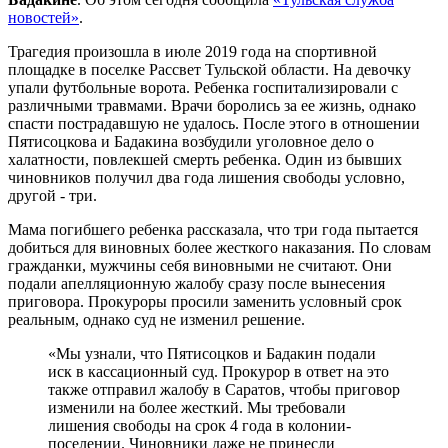
новостей»
.
Трагедия произошла в июле 2019 года на спортивной
площадке в поселке Рассвет Тульской области. На девочку
упали футбольные ворота. Ребенка госпитализировали с
различными травмами. Врачи боролись за ее жизнь, однако
спасти пострадавшую не удалось. После этого в отношении
Пятисоцкова и Бадакина возбудили уголовное дело о
халатности, повлекшей смерть ребенка. Один из бывших
чиновников получил два года лишения свободы условно,
другой - три.
Мама погибшего ребенка рассказала, что три года пытается
добиться для виновных более жесткого наказания. По словам
гражданки, мужчины себя виновными не считают. Они
подали апелляционную жалобу сразу после вынесения
приговора. Прокуроры просили заменить условный срок
реальным, однако суд не изменил решение.
«Мы узнали, что Пятисоцков и Бадакин подали
иск в кассационный суд. Прокурор в ответ на это
также отправил жалобу в Саратов, чтобы приговор
изменили на более жесткий. Мы требовали
лишения свободы на срок 4 года в колонии-
поселении. Чиновники даже не принесли