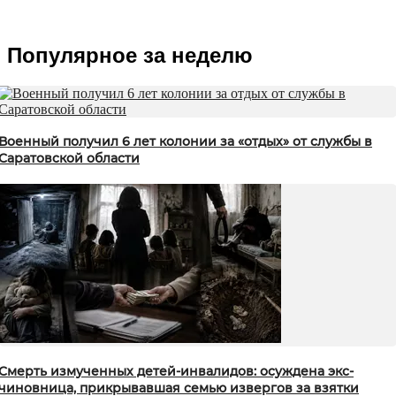
Популярное за неделю
Военный получил 6 лет колонии за «отдых» от службы в
Саратовской области
Смерть измученных детей-инвалидов: осуждена экс-
чиновница, прикрывавшая семью извергов за взятки