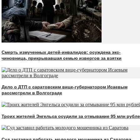
Смерть измученных детей-инвалидов: осуждена экс-
чиновница, прикрывавшая семью извергов за взятки
Дело о ДТП с саратовским вице-губернатором Исаевым
рассмотрели в Волгограде
Троих жителей Энгельса осудили за отмывание 95 млн рубл
Суд заставил работать молодого мошенника из Саратова