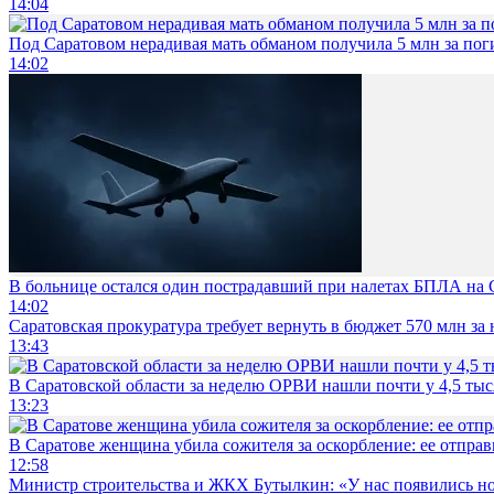
14:04
Под Саратовом нерадивая мать обманом получила 5 млн за по
14:02
В больнице остался один пострадавший при налетах БПЛА на 
14:02
Саратовская прокуратура требует вернуть в бюджет 570 млн за
13:43
В Саратовской области за неделю ОРВИ нашли почти у 4,5 ты
13:23
В Саратове женщина убила сожителя за оскорбление: ее отправ
12:58
Министр строительства и ЖКХ Бутылкин: «У нас появились но