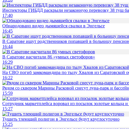
Инспекторы ГИБДД раскрыли незаконную перевозку 38 туш б
17:40
Обнародовано видео дымящейся свалки в Энгельсе
16:45
В Саратове ищут родственников попавшей в больницу пенсио
16:44
В Саратове насчитали 86 «умных светофоров»
16:29
На СВО погиб замкомандира по тылу Хвалов из Саратовской о
16:22
Рядом со сквером Марины Расковой снесут луна-парк и бассей
15:59
Сотрудник маркетплейса воровал из посылок золотые кольца и 
15:27
Тушить тлеющий полигон в Энгельсе будут круглосуточно
15:25