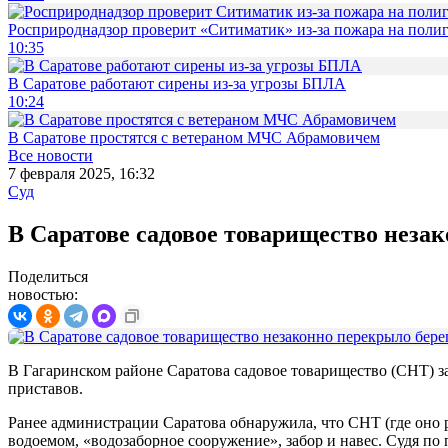
Росприроднадзор проверит «Ситиматик» из-за пожара на поли
10:35
В Саратове работают сирены из-за угрозы БПЛА
10:24
В Саратове простятся с ветераном МЧС Абрамовичем
Все новости
7 февраля 2025, 16:32
Суд
В Саратове садовое товарищество незак
Поделиться
новостью:
В Гагаринском районе Саратова садовое товарищество (СНТ) з
приставов.
Ранее администрации Саратова обнаружила, что СНТ (где оно р
водоемом, «водозаборное сооружение», забор и навес. Судя п