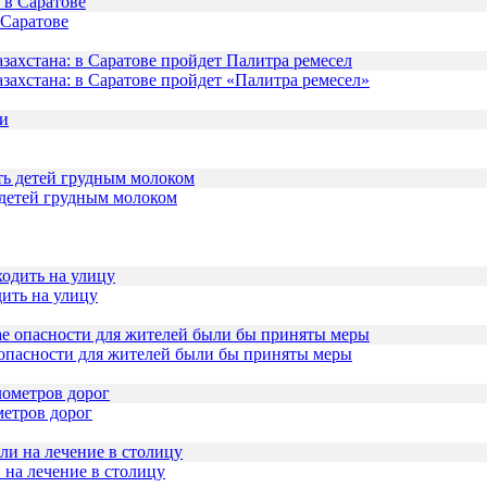
 Саратове
захстана: в Саратове пройдет «Палитра ремесел»
 детей грудным молоком
дить на улицу
 опасности для жителей были бы приняты меры
метров дорог
 на лечение в столицу