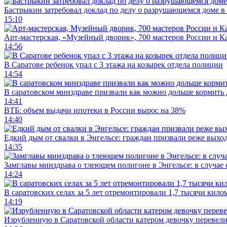
Бастрыкин затребовал доклад по делу о разрушающемся доме в
15:10
Арт-мастерская, «Музейный дворик», 700 мастеров России и Ка
14:56
В Саратове ребенок упал с 3 этажа на козырек отдела полиции
14:54
В саратовском минздраве призвали как можно дольше кормить
14:41
ВТБ: объем выдачи ипотеки в России вырос на 38%
14:40
Едкий дым от свалки в Энгельсе: граждан призвали реже выхо
14:35
Замглавы минздрава о тлеющем полигоне в Энгельсе: в случае
14:24
В саратовских селах за 5 лет отремонтировали 1,7 тысячи кило
14:19
Изрубленную в Саратовской области катером девочку перевели