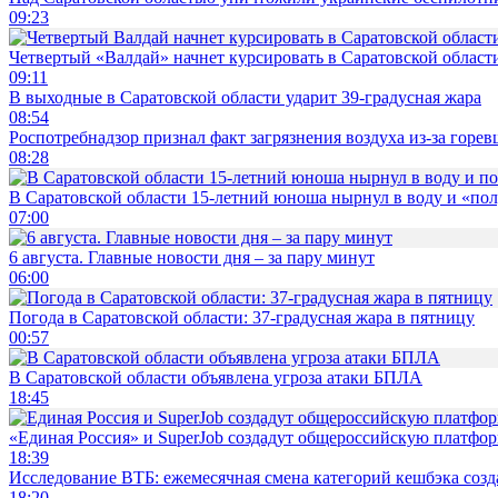
09:23
Четвертый «Валдай» начнет курсировать в Саратовской области
09:11
В выходные в Саратовской области ударит 39-градусная жара
08:54
Роспотребнадзор признал факт загрязнения воздуха из-за горев
08:28
В Саратовской области 15-летний юноша нырнул в воду и «по
07:00
6 августа. Главные новости дня – за пару минут
06:00
Погода в Саратовской области: 37-градусная жара в пятницу
00:57
В Саратовской области объявлена угроза атаки БПЛА
18:45
«Единая Россия» и SuperJob создадут общероссийскую платфор
18:39
Исследование ВТБ: ежемесячная смена категорий кешбэка созд
18:20