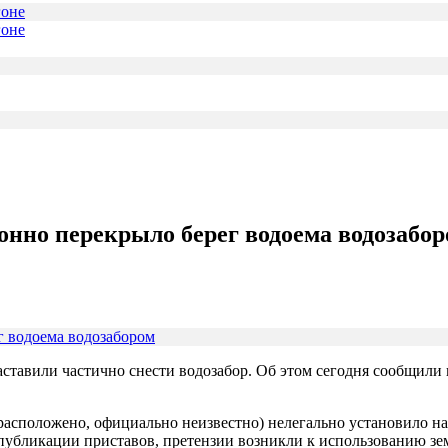
гоне
онно перекрыло берег водоема водозабо
аставили частично снести водозабор. Об этом сегодня сообщил
асположено, официально неизвестно) нелегально установило на 
о публикации приставов, претензии возникли к использованию 