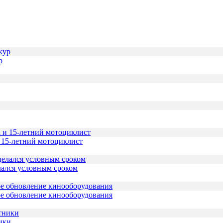
р
и 15-летний мотоциклист
лался условным сроком
ое обновление кинооборудования
ики