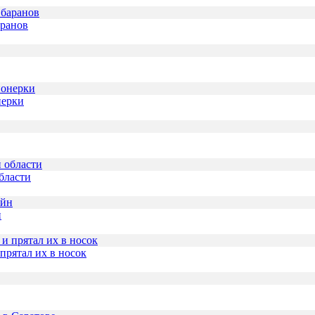
аранов
нерки
бласти
н
прятал их в носок