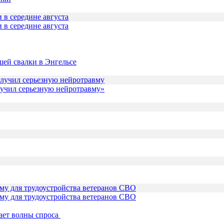
 в середине августа
шей свалки в Энгельсе
лучил серьезную нейротравму»
му для трудоустройства ветеранов СВО
ает волны спроса