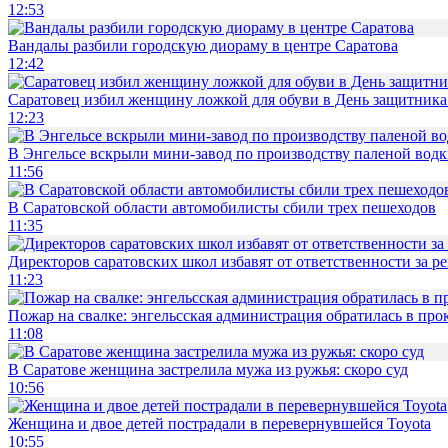
12:53
Вандалы разбили городскую диораму в центре Саратова
12:42
Саратовец избил женщину ложкой для обуви в День защитника
12:23
В Энгельсе вскрыли мини-завод по производству паленой водк
11:56
В Саратовской области автомобилисты сбили трех пешеходов
11:35
Директоров саратовских школ избавят от ответственности за р
11:23
Пожар на свалке: энгельсская администрация обратилась в про
11:08
В Саратове женщина застрелила мужа из ружья: скоро суд
10:56
Женщина и двое детей пострадали в перевернувшейся Toyota
10:55