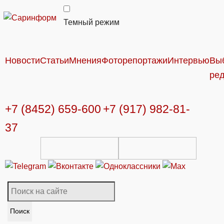
Темный режим
Новости
Статьи
Мнения
Фоторепортажи
Интервью
Вы
ре
+7 (8452) 659-600
+7 (917) 982-81-
37
Поиск