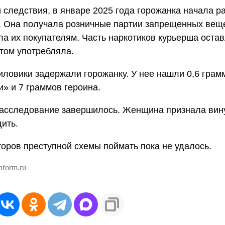
 следствия, в январе 2025 года горожанка начала р
. Она получала розничные партии запрещенных веще
а их покупателям. Часть наркотиков курьерша оста
отом употребляла.
иловики задержали горожанку. У нее нашли 0,6 грам
и» и 7 граммов героина.
асследование завершилось. Женщина признала вину
дить.
оров преступной схемы поймать пока не удалось.
nform.ru