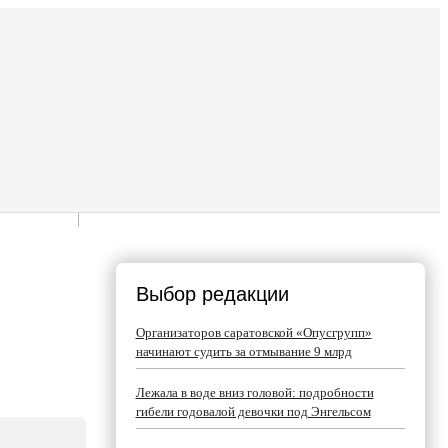
Выбор редакции
Организаторов саратовской «Опусгрупп»
начинают судить за отмывание 9 млрд
Лежала в воде вниз головой: подробности
гибели годовалой девочки под Энгельсом