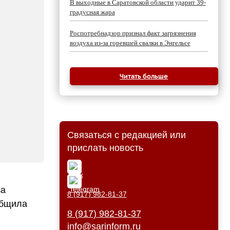
В выходные в Саратовской области ударит 39-
градусная жара
Роспотребнадзор признал факт загрязнения
воздуха из-за горевшей свалки в Энгельсе
Читать больше
Связаться с редакцией или
прислать новость
за
8 (917) 982-81-37
общила
8 (917) 982-81-37
info@sarinform.ru