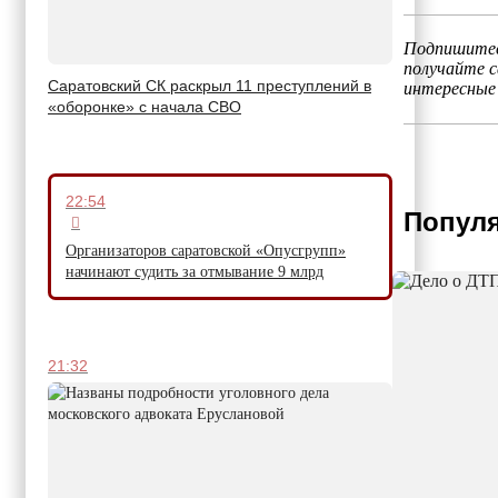
Подпишитес
получайте 
Саратовский СК раскрыл 11 преступлений в
интересные
«оборонке» с начала СВО
22:54
Популя
Организаторов саратовской «Опусгрупп»
начинают судить за отмывание 9 млрд
21:32