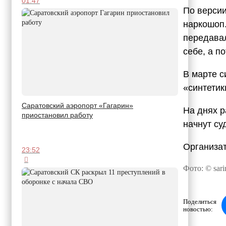
01:47
По версии
наркошоп
передавал
себе, а п
В марте с
«синтетик
Саратовский аэропорт «Гагарин»
На днях р
приостановил работу
начнут су
Организат
23:52
Фото: © sari
Поделиться
новостью: