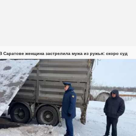
В Саратове женщина застрелила мужа из ружья: скоро суд