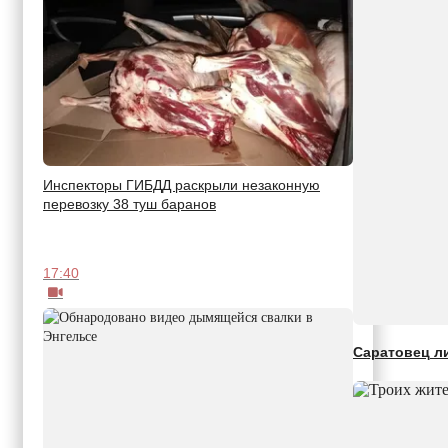
Инспекторы ГИБДД раскрыли незаконную
перевозку 38 туш баранов
17:40
Саратовец ли