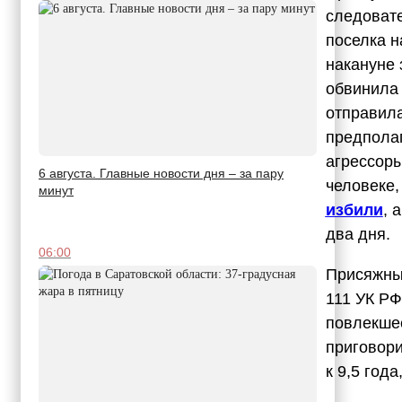
следовате
поселка н
накануне 
обвинила 
отправила
предполаг
агрессоры
6 августа. Главные новости дня – за пару
человеке,
минут
избили
, 
два дня.
06:00
Присяжн
111 УК РФ
повлекшее
приговори
к 9,5 год