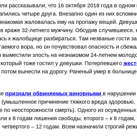
ли рассказывали, что 16 октября 2018 года в одном
апились четыре друга. Внезапно один из них вспомни
знакомая жаловалась ему на пропажу вещей. Девушк
в краже 32-летнего мужчину. Обсудив случившееся,
сь к жалобщице разбираться. Там незваные гости з
аемого вора, но он почувствовал опасность и сбежа
 выместили злость на незнакомом 24-летнем молод
 который тоже гостил у девушки. Потерпевшего
жест
а потом вынесли на дорогу. Раненый умер в больнице
ые
признали обвиняемых виновными
в нарушении ч
 (умышленное причинение тяжкого вреда здоровью,
 по неосторожности смерть). Одного из осужденных
ли к 8 годам лишения свободы, второго – к 8 годам, 
а, четвертого – 12 годам. Всем назначили строгий реж