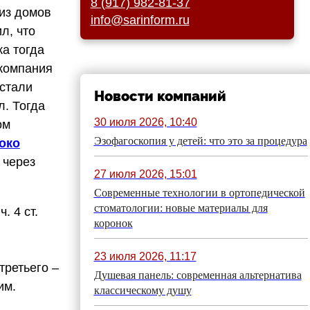
8 (917) 982-81-37
 из домов
info@sarinform.ru
л, что
а тогда
 компания
астали
Новости компаний
л. Тогда
30 июля 2026, 10:40
ом
Эзофагоскопия у детей: что это за процедура
око
 через
27 июля 2026, 15:01
Современные технологии в ортопедической
стоматологии: новые материалы для
. 4 ст.
коронок
23 июля 2026, 11:17
третьего –
Душевая панель: современная альтернатива
им.
классическому душу