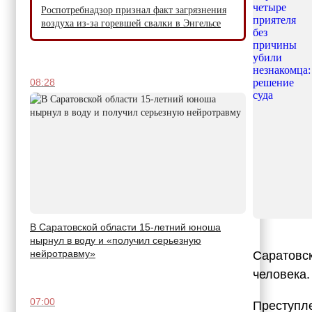
Роспотребнадзор признал факт загрязнения
воздуха из-за горевшей свалки в Энгельсе
08:28
В Саратовской области 15-летний юноша
нырнул в воду и «получил серьезную
нейротравму»
Саратовск
человека.
07:00
Преступл