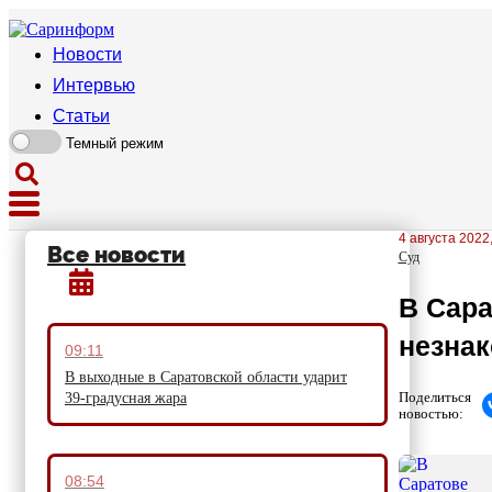
Новости
Интервью
Статьи
Темный режим
4 августа 2022
Все новости
Суд
В Сара
незнак
09:11
В выходные в Саратовской области ударит
Поделиться
39-градусная жара
новостью:
08:54