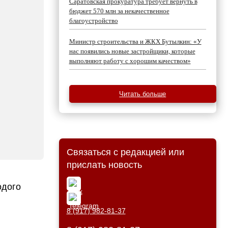
Саратовская прокуратура требует вернуть в
бюджет 570 млн за некачественное
благоустройство
Министр строительства и ЖКХ Бутылкин: «У
нас появились новые застройщики, которые
выполняют работу с хорошим качеством»
Читать больше
Связаться с редакцией или
прислать новость
одого
8 (917) 982-81-37