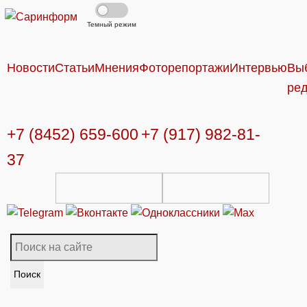
Темный режим
Новости
Статьи
Мнения
Фоторепортажи
Интервью
Вы
ре
+7 (8452) 659-600
+7 (917) 982-81-
37
Поиск