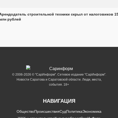
Арендодатель строительной техники скрыл от налоговиков 1
млн рублей
© 2006-2026 © "СарИнформ". Сетевое издание "СарИнформ".
Новости Саратова и Саратовской области. Люди, места,
события. 18+
НАВИГАЦИЯ
Общество
Происшествия
Суд
Политика
Экономика