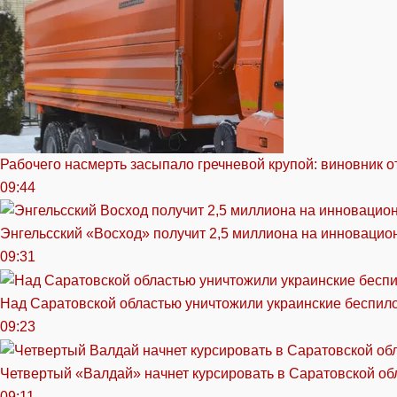
Рабочего насмерть засыпало гречневой крупой: виновник 
09:44
Энгельсский «Восход» получит 2,5 миллиона на инноваци
09:31
Над Саратовской областью уничтожили украинские беспил
09:23
Четвертый «Валдай» начнет курсировать в Саратовской обл
09:11