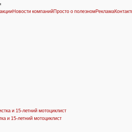
м
акции
Новости компаний
Просто о полезном
Реклама
Контак
ка и 15-летний мотоциклист