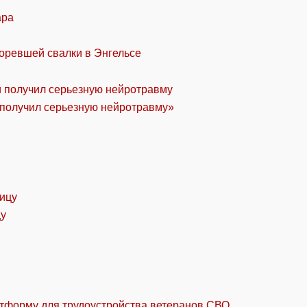
ара
горевшей свалки в Энгельсе
«получил серьезную нейротравму»
цу