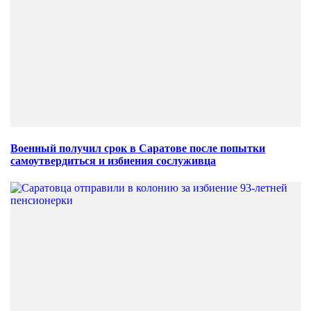
Военный получил срок в Саратове после попытки
самоутвердиться и избиения сослуживца