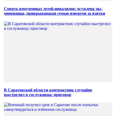
Смерть измученных детей-инвалидов: осуждена экс-
чиновница, прикрывавшая семью извергов за взятки
В Саратовской области контрактник случайно
выстрелил в сослуживца: приговор