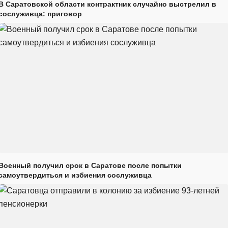
В Саратовской области контрактник случайно выстрелил в
сослуживца: приговор
Военный получил срок в Саратове после попытки
самоутвердиться и избиения сослуживца