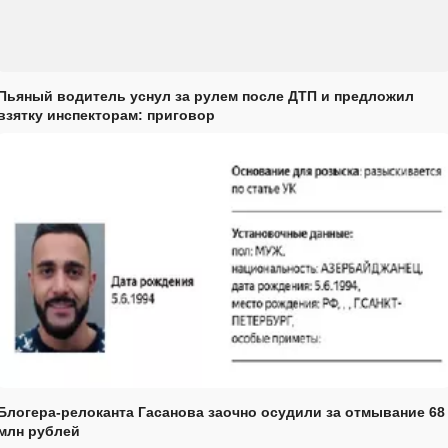
Пьяный водитель уснул за рулем после ДТП и предложил
взятку инспекторам: приговор
Блогера-релоканта Гасанова заочно осудили за отмывание 68
млн рублей