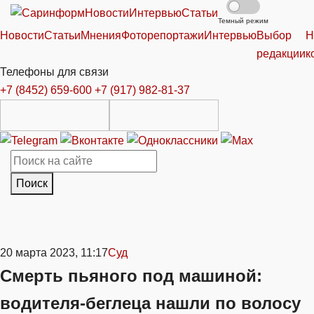
Новости
Интервью
Статьи
Темный режим
Новости
Статьи
Мнения
Фоторепортажи
Интервью
Выбор
Н
редакции
к
Телефоны для связи
+7 (8452) 659-600
+7 (917) 982-81-37
Поиск
20 марта 2023, 11:17
Суд
Смерть пьяного под машиной:
водителя-беглеца нашли по волосу