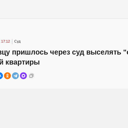
 17:12
Суд
вцу пришлось через суд выселять "
ой квартиры