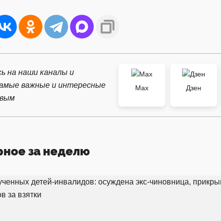
ь на наши каналы и
самые важные и интересные
Max
Дзен
рвым
рное за неделю