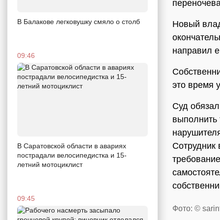
переночева
В Балакове легковушку смяло о столб
Новый влад
окончатель
направил е
09:46
Собственни
это время 
Суд обязал
выполнить 
нарушителя
Сотрудник 
В Саратовской области в авариях
пострадали велосипедистка и 15-
требование
летний мотоциклист
самостояте
собственни
09:45
Фото: © sarin