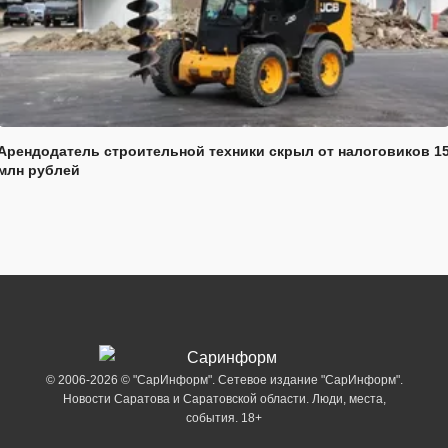
Арендодатель строительной техники скрыл от налоговиков 1
млн рублей
© 2006-2026 © "СарИнформ". Сетевое издание "СарИнформ".
Новости Саратова и Саратовской области. Люди, места,
события. 18+