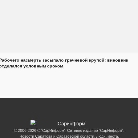
Рабочего насмерть засыпало гречневой крупой: виновник
отделался условным сроком
© 2006-2026 © "СарИнформ". Сетевое издание "СарИнформ".
Новости Саратова и Саратовской области. Люди, места,