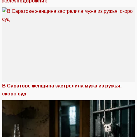
железнодорожник
В Саратове женщина застрелила мужа из ружья:
скоро суд