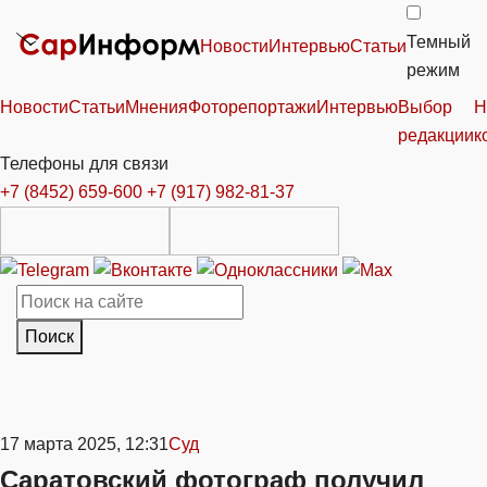
Темный
Новости
Интервью
Статьи
режим
Новости
Статьи
Мнения
Фоторепортажи
Интервью
Выбор
Н
редакции
к
Телефоны для связи
+7 (8452) 659-600
+7 (917) 982-81-37
Поиск
17 марта 2025, 12:31
Суд
Саратовский фотограф получил