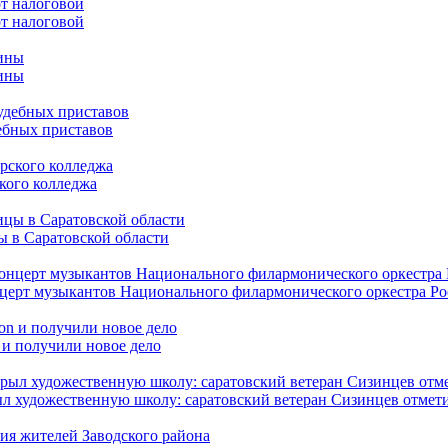
от налоговой
чины
ебных приставов
кого колледжа
ы в Саратовской области
нцерт музыкантов Национального филармонического оркестра Р
 и получили новое дело
л художественную школу: саратовский ветеран Сизинцев отмети