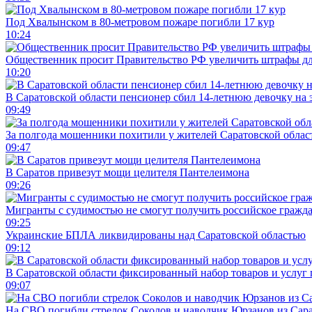
Под Хвалынском в 80-метровом пожаре погибли 17 кур
10:24
Общественник просит Правительство РФ увеличить штрафы для
10:20
В Саратовской области пенсионер сбил 14-летнюю девочку на 
09:49
За полгода мошенники похитили у жителей Саратовской облас
09:47
В Саратов привезут мощи целителя Пантелеимона
09:26
Мигранты с судимостью не смогут получить российское гражд
09:25
Украинские БПЛА ликвидированы над Саратовской областью
09:12
В Саратовской области фиксированный набор товаров и услуг 
09:07
На СВО погибли стрелок Соколов и наводчик Юрзанов из Сара