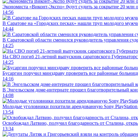
Экономиста «Виконт-Экспо» будут судить за сокрытие 20 млн 
14:56
В Саратове на «Городских песках» нашли труп молодого муж
14:44
В Саратовской области сменился руководитель управления суд
14:25
На СВО погиб 21-летний выпускник саратовского Губернаторс
14:25
Бусаргин поручил минздраву проверить все районные больниц
14:16
В Энгельсском доме-интернате прошел благотворительный ко
14:08
Молодые уголовники похитили арендованную Sony PlayStation
13:54
Освобождал Латвию, получил благодарность от Сталина, откры
13:34