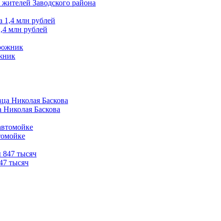
 жителей Заводского района
,4 млн рублей
ожник
а Николая Баскова
томойке
47 тысяч