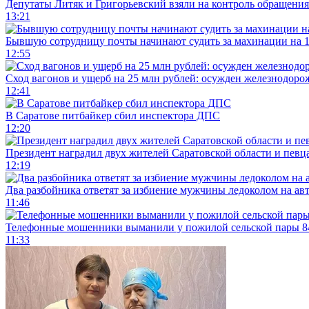
Депутаты Литяк и Григорьевский взяли на контроль обращения
13:21
Бывшую сотрудницу почты начинают судить за махинации на 1
12:55
Сход вагонов и ущерб на 25 млн рублей: осужден железнодор
12:41
В Саратове питбайкер сбил инспектора ДПС
12:20
Президент наградил двух жителей Саратовской области и певц
12:19
Два разбойника ответят за избиение мужчины ледоколом на ав
11:46
Телефонные мошенники выманили у пожилой сельской пары 8
11:33