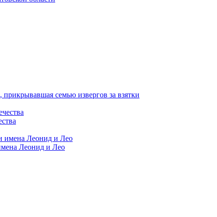
 прикрывавшая семью извергов за взятки
ества
имена Леонид и Лео