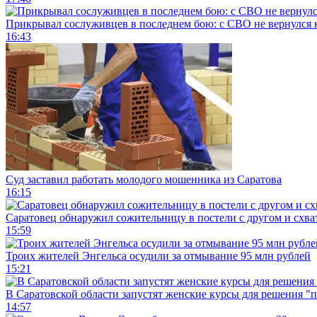
Прикрывал сослуживцев в последнем бою: с СВО не вернулся к
16:43
Суд заставил работать молодого мошенника из Саратова
16:15
Саратовец обнаружил сожительницу в постели с другом и схват
15:59
Троих жителей Энгельса осудили за отмывание 95 млн рублей
15:21
В Саратовской области запустят женские курсы для решения "
14:57