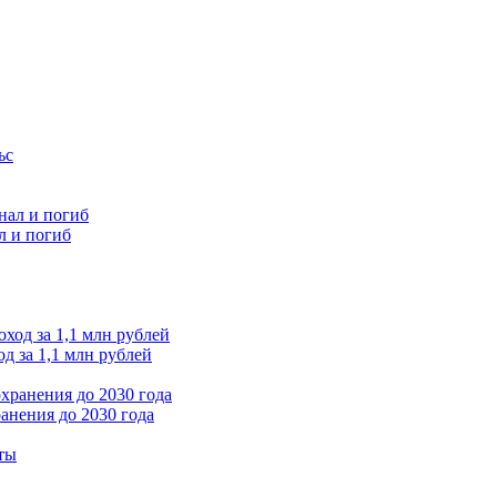
л и погиб
д за 1,1 млн рублей
анения до 2030 года