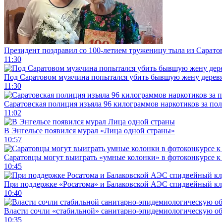
Президент поздравил со 100-летием труженицу тыла из Сарато
11:30
Под Саратовом мужчина попытался убить бывшую жену дере
11:30
Саратовская полиция изъяла 96 килограммов наркотиков за по
11:02
В Энгельсе появился мурал «Лица одной страны»
10:57
Саратовцы могут выиграть «умные колонки» в фотоконкурсе к 
10:45
При поддержке «Росатома» и Балаковской АЭС спидвейный кл
10:40
Власти сочли «стабильной» санитарно-эпидемиологическую об
10:35