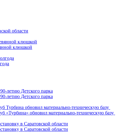
вской области
вянной клюшкой
лгода
90-летию Детского парка
уб «Турбина» обновил материально-техническую базу
становку в Саратовской области