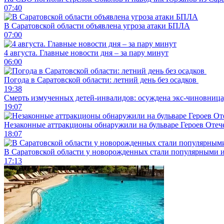
07:40
В Саратовской области объявлена угроза атаки БПЛА
07:00
4 августа. Главные новости дня – за пару минут
06:00
Погода в Саратовской области: летний день без осадков
19:38
Смерть измученных детей-инвалидов: осуждена экс-чиновница,
19:07
Незаконные аттракционы обнаружили на бульваре Героев Отеч
18:07
В Саратовской области у новорожденных стали популярными 
17:13