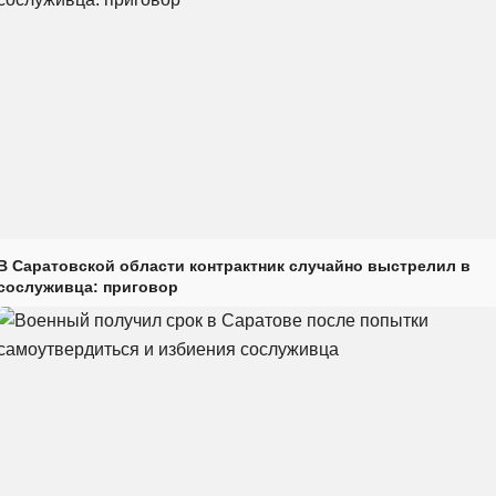
В Саратовской области контрактник случайно выстрелил в
сослуживца: приговор