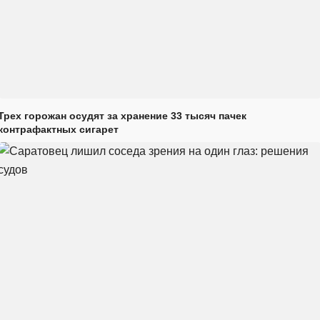
Трех горожан осудят за хранение 33 тысяч пачек
контрафактных сигарет