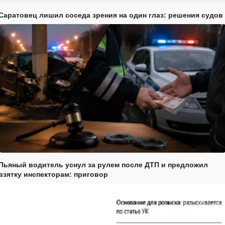
Саратовец лишил соседа зрения на один глаз: решения судов
Пьяный водитель уснул за рулем после ДТП и предложил
взятку инспекторам: приговор