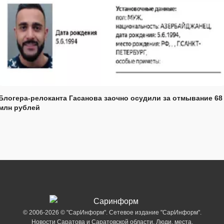
Блогера-релоканта Гасанова заочно осудили за отмывание 68
млн рублей
© 2006-2026 © "СарИнформ". Сетевое издание "СарИнформ".
Новости Саратова и Саратовской области. Люди, места,