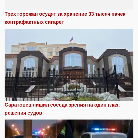
Трех горожан осудят за хранение 33 тысяч пачек
контрафактных сигарет
Саратовец лишил соседа зрения на один глаз:
решения судов