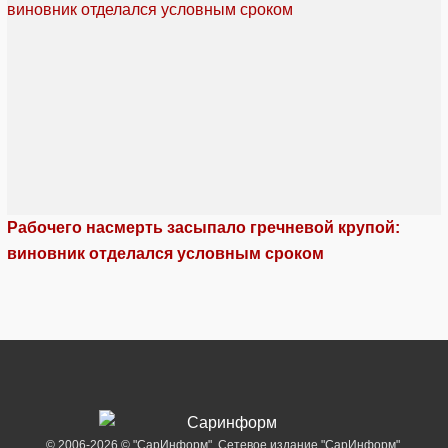
Рабочего насмерть засыпало гречневой крупой:
виновник отделался условным сроком
© 2006-2026 © "СарИнформ". Сетевое издание "СарИнформ".