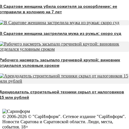
В Саратове женщина убила сожителя за оскорбление: ее
отправили в колонию на 7 лет
В Саратове женщина застрелила мужа из ружья: скоро суд
Рабочего насмерть засыпало гречневой крупой: виновник
отделался условным сроком
Арендодатель строительной техники скрыл от налоговиков
15 млн рублей
© 2006-2026 © "СарИнформ". Сетевое издание "СарИнформ".
Новости Саратова и Саратовской области. Люди, места,
события. 18+