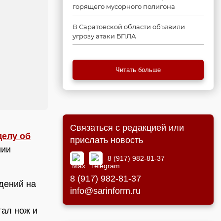
горящего мусорного полигона
В Саратовской области объявили
угрозу атаки БПЛА
Читать больше
Связаться с редакцией или
делу об
прислать новость
нии
8 (917) 982-81-37
8 (917) 982-81-37
дений на
info@sarinform.ru
тал нож и