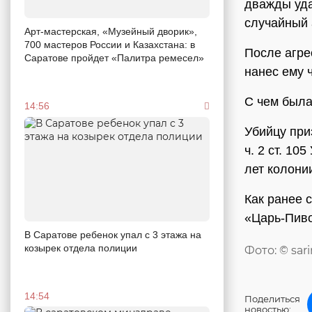
дважды уда
случайный 
Арт-мастерская, «Музейный дворик»,
700 мастеров России и Казахстана: в
После агре
Саратове пройдет «Палитра ремесел»
нанес ему 
С чем была
14:56
Убийцу приз
ч. 2 ст. 10
лет колони
Как ранее 
«Царь-Пиво
В Саратове ребенок упал с 3 этажа на
козырек отдела полиции
Фото: © sar
14:54
Поделиться
новостью: