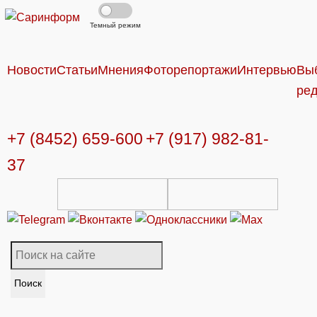
Темный режим
Новости
Статьи
Мнения
Фоторепортажи
Интервью
Вы
ре
+7 (8452) 659-600
+7 (917) 982-81-
37
Поиск