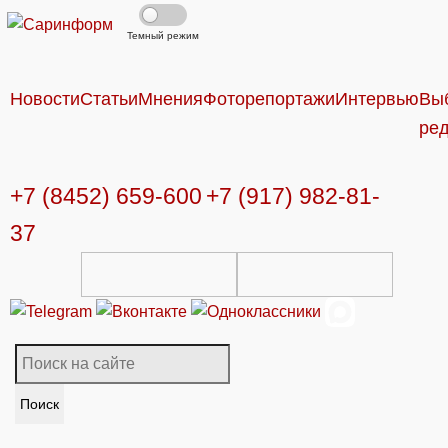
Темный режим
Новости
Статьи
Мнения
Фоторепортажи
Интервью
Вы
ре
+7 (8452) 659-600
+7 (917) 982-81-
37
Поиск