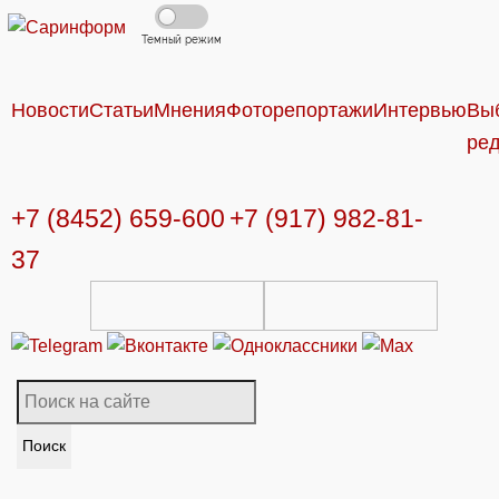
Темный режим
Новости
Статьи
Мнения
Фоторепортажи
Интервью
Вы
ре
+7 (8452) 659-600
+7 (917) 982-81-
37
Поиск