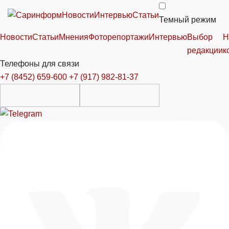
Новости
Интервью
Статьи
Темный режим
Новости
Статьи
Мнения
Фоторепортажи
Интервью
Выбор
Н
редакции
к
Телефоны для связи
+7 (8452) 659-600
+7 (917) 982-81-37