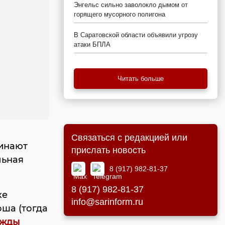
Энгельс сильно заволокло дымом от
горящего мусорного полигона
В Саратовской области объявили угрозу
атаки БПЛА
Читать больше
Связаться с редакцией или
чинают
прислать новость
льная
8 (917) 982-81-37
8 (917) 982-81-37
ке
info@sarinform.ru
ша (тогда
ажды