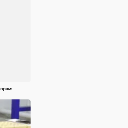
торам: