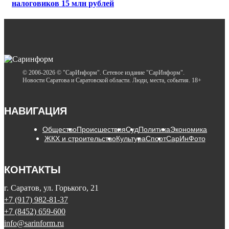
налоговиков 15 млн рублей
© 2006-2026 © "СарИнформ". Сетевое издание "СарИнформ".
Новости Саратова и Саратовской области. Люди, места, события. 18+
НАВИГАЦИЯ
Общество
Происшествия
Суд
Политика
Экономика
ЖКХ и строительство
Культура
Спорт
СарИнФото
КОНТАКТЫ
г. Саратов, ул. Горького, 21
+7 (917) 982-81-37
+7 (8452) 659-600
info@sarinform.ru