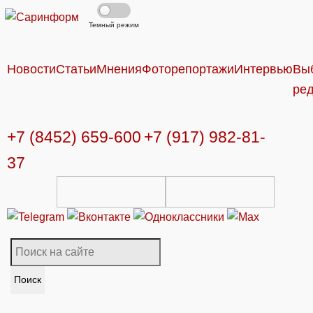
Темный режим
Новости
Статьи
Мнения
Фоторепортажи
Интервью
Вы
ре
+7 (8452) 659-600
+7 (917) 982-81-
37
Поиск