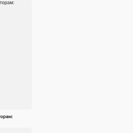
торам: