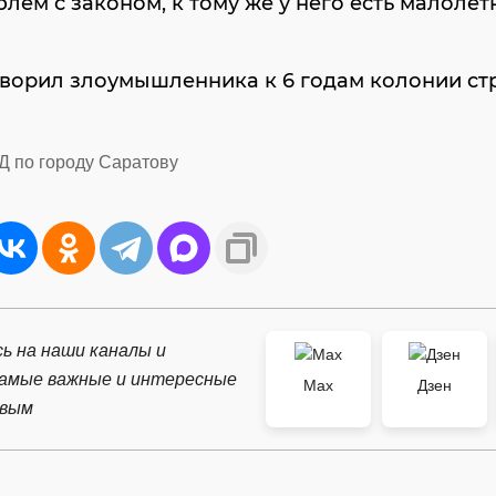
лем с законом, к тому же у него есть малолет
оворил злоумышленника к 6 годам колонии ст
Д по городу Саратову
ь на наши каналы и
самые важные и интересные
Max
Дзен
рвым