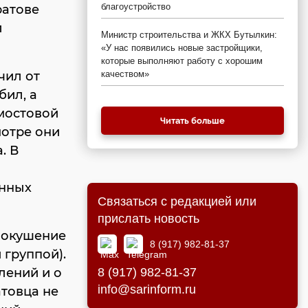
благоустройство
ратове
л
Министр строительства и ЖКХ Бутылкин:
«У нас появились новые застройщики,
которые выполняют работу с хорошим
чил от
качеством»
бил, а
дмостовой
Читать больше
мотре они
. В
енных
Связаться с редакцией или
прислать новость
 (покушение
8 (917) 982-81-37
 группой).
лений и о
8 (917) 982-81-37
info@sarinform.ru
атовца не