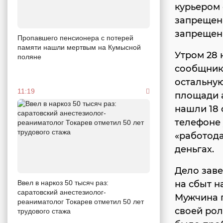
курьером 
запрещенн
запрещен
Пропавшего пенсионера с потерей
памяти нашли мертвым на Кумысной
Утром 28 
поляне
сообщнико
остальную
11:19
площади 
нашли 18 
телефоне
«работода
деньгах.
Дело завел
на сбыт н
Ввел в наркоз 50 тысяч раз:
саратовский анестезиолог-
Мужчина п
реаниматолог Токарев отметил 50 лет
своей рол
трудового стажа