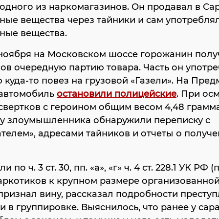
одного из наркомагазинов. Он продавал в Са
ые вещества через тайники и сам употребля
ные вещества.
ноября на Московском шоссе горожанин полу
в очередную партию товара. Часть он употре
 куда-то повез на грузовой «Газели». На Пре
автомобиль
остановили полицейские
. При ос
свертков с героином общим весом 4,48 грамма
 у злоумышленника обнаружили переписку с
телем», адресами тайников и отчеты о получ
и по ч. 3 ст. 30, пп. «а», «г» ч. 4 ст. 228.1 УК РФ
аркотиков к крупном размере организованной
ризнал вину, рассказал подробности преступ
и в группировке. Выяснилось, что ранее у сар