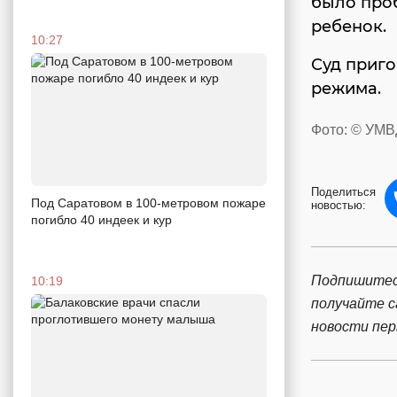
было проб
ребенок.
10:27
Суд приг
режима.
Фото: © УМВ
Поделиться
Под Саратовом в 100-метровом пожаре
новостью:
погибло 40 индеек и кур
Подпишитес
10:19
получайте 
новости пе