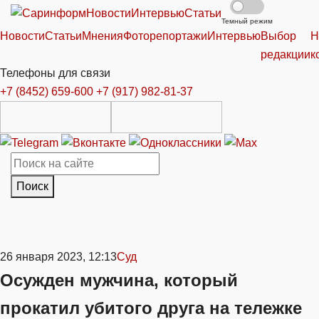
Новости
Интервью
Статьи
Темный режим
Новости
Статьи
Мнения
Фоторепортажи
Интервью
Выбор
Н
редакции
к
Телефоны для связи
+7 (8452) 659-600
+7 (917) 982-81-37
Поиск
26 января 2023, 12:13
Суд
Осужден мужчина, который
прокатил убитого друга на тележке