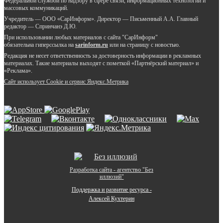
Федеральной службой по надзору в сфере связи, информационных технологий и
массовых коммуникаций.
Учредитель — ООО «СарИнформ». Директор — Письменный А.А. Главный
редактор — Спринчанэ Д.Ю.
При использовании любых материалов с сайта "СарИнформ"
обязательна гиперссылка на
sarinform.ru
или на страницу с новостью.
Редакция не несет ответственность за достоверность информации в рекламных
материалах. Такие материалы выходят с пометкой «Партнёрский материал» и
«Реклама».
Сайт использует Cookie и сервиc Яндекс.Метрика
Разработка сайта - агентство "Без
иллюзий"
Поддержка и развитие ресурса -
Алексей Кухтерин