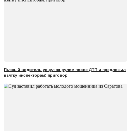
Пьяный водитель уснул за рулем после ДТП и предложил
взятку инспекторам: приговор