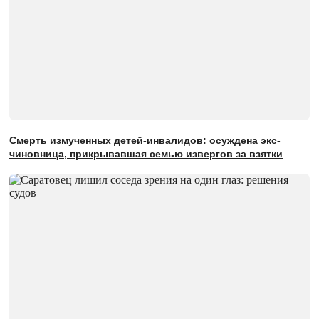
Смерть измученных детей-инвалидов: осуждена экс-
чиновница, прикрывавшая семью извергов за взятки