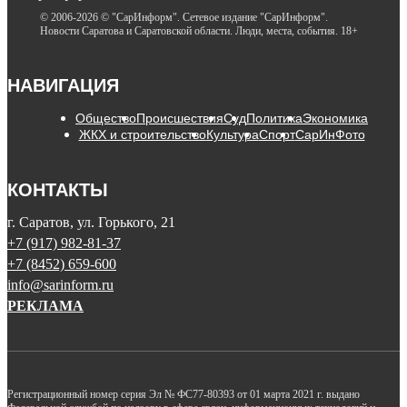
© 2006-2026 © "СарИнформ". Сетевое издание "СарИнформ".
Новости Саратова и Саратовской области. Люди, места, события. 18+
НАВИГАЦИЯ
Общество
Происшествия
Суд
Политика
Экономика
ЖКХ и строительство
Культура
Спорт
СарИнФото
КОНТАКТЫ
г. Саратов, ул. Горького, 21
+7 (917) 982-81-37
+7 (8452) 659-600
info@sarinform.ru
РЕКЛАМА
Регистрационный номер серия Эл № ФС77-80393 от 01 марта 2021 г. выдано