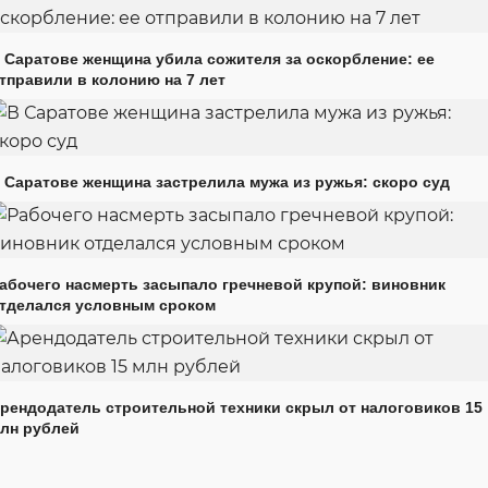
 Саратове женщина убила сожителя за оскорбление: ее
тправили в колонию на 7 лет
 Саратове женщина застрелила мужа из ружья: скоро суд
абочего насмерть засыпало гречневой крупой: виновник
тделался условным сроком
рендодатель строительной техники скрыл от налоговиков 15
лн рублей