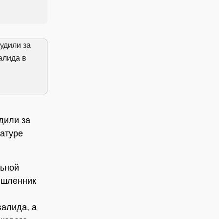
дили за
атуре
льной
ышленник
валида, а