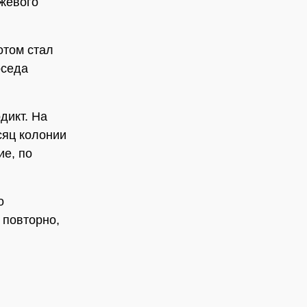
ожевого
отом стал
оседа
дикт. На
сяц колонии
ие, по
о
 повторно,