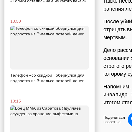
также неск
«Толчки остались нам из какого века?»
ранения ле
После убий
10:50
отрицать в
мертвым.
Дело рассм
основании 
строгого р
которому с
Телефон «со скидкой» обернулся для
подростка из Энгельса потерей денег
Напомним, 
инвалида. 
10:15
итогом ста
Поделиться
новостью: