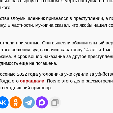
олько раз пырнул его ножом. Смерть наступила от н
гкого.
ства злоумышленник признался в преступлении, а п
ину. В частности, мужчина сказал, что якобы нашел с
отрели присяжные. Они вынесли обвинительный вер
этого решения суд назначил саратовцу 14 лет и 1 ме
ежима. В срок вошло наказание за другое преступлен
удимость еще не погашена.
осенью 2022 года уголовника уже судили за убийств
Тогда его
оправдали
. После этого дело рассмотрели
л сегодняшний приговор.