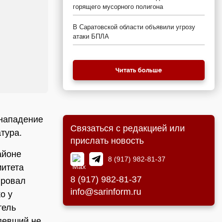
горящего мусорного полигона
В Саратовской области объявили угрозу
атаки БПЛА
Читать больше
 нападение
Связаться с редакцией или
тура.
прислать новость
айоне
8 (917) 982-81-37
митета
8 (917) 982-81-37
ировал
info@sarinform.ru
о у
тель
певший не