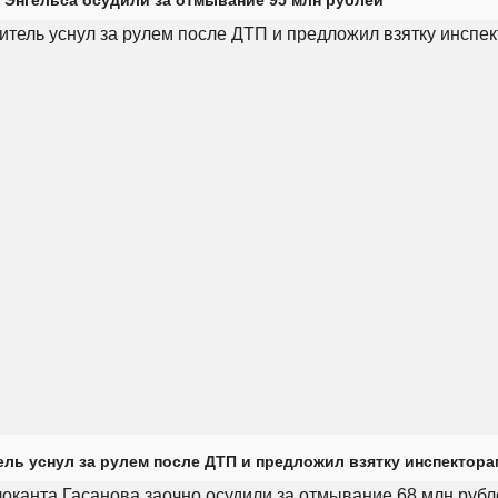
 Энгельса осудили за отмывание 95 млн рублей
ль уснул за рулем после ДТП и предложил взятку инспектора