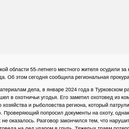
кой области 55-летнего местного жителя осудили за
да. Об этом сегодня сообщила региональная прокура
атериалам дела, в январе 2024 года в Турковском р
шел в охотничьи угодья. Его заметил охотовед из ко
о хозяйства и рыболовства региона, который патрул
. Проверяющий попросил документы на охоту, однак
 не оказалось. Разговор закончился тем, что наруши
товеда на лед ударом в грудь. Тяжелых травм потер