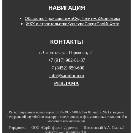
НАВИГАЦИЯ
Общество
Происшествия
Суд
Политика
Экономика
ЖКХ и строительство
Культура
Спорт
СарИнФото
КОНТАКТЫ
г. Саратов, ул. Горького, 21
+7 (917) 982-81-37
+7 (8452) 659-600
info@sarinform.ru
РЕКЛАМА
Регистрационный номер серия Эл № ФС77-80393 от 01 марта 2021 г. выдано
Федеральной службой по надзору в сфере связи, информационных технологий и
массовых коммуникаций.
Учредитель — ООО «СарИнформ». Директор — Письменный А.А. Главный
редактор — Спринчанэ Д.Ю.