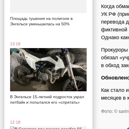
Когда обма
УК РФ (при
Площадь тушения на полигоне в
перевода де
Энгельсе уменьшилась на 50%
фиктивной 
Однако как
13:18
Прокуроры 
обязал «уч
в обход зак
Обновлено
Как стало 
В Энгельсе 15-летний подросток украл
месяцев в 
питбайк и попытался его «спрятать»
Фото: © sarin
12:18