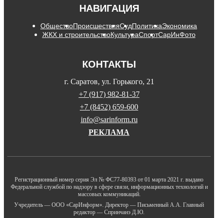
НАВИГАЦИЯ
Общество
Происшествия
Суд
Политика
Экономика
ЖКХ и строительство
Культура
Спорт
СарИнФото
КОНТАКТЫ
г. Саратов, ул. Горького, 21
+7 (917) 982-81-37
+7 (8452) 659-600
info@sarinform.ru
РЕКЛАМА
Регистрационный номер серия Эл № ФС77-80393 от 01 марта 2021 г. выдано
Федеральной службой по надзору в сфере связи, информационных технологий и
массовых коммуникаций.
Учредитель — ООО «СарИнформ». Директор — Письменный А.А. Главный
редактор — Спринчанэ Д.Ю.