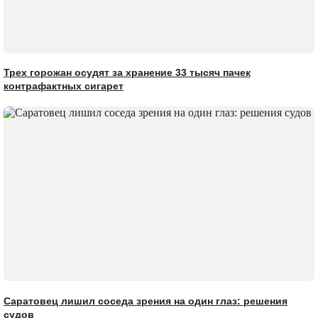
Трех горожан осудят за хранение 33 тысяч пачек
контрафактных сигарет
Саратовец лишил соседа зрения на один глаз: решения
судов