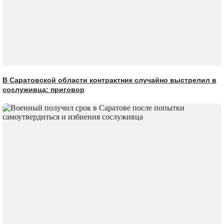
В Саратовской области контрактник случайно выстрелил в
сослуживца: приговор