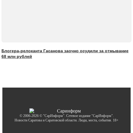
Блогера-релоканта Гасанова заочно осудили за отмывание
68 млн рублей
© 2006-2026 © "СарИнформ". Сетевое издание "СарИнформ".
Новости Саратова и Саратовской области. Люди, места, события. 18+