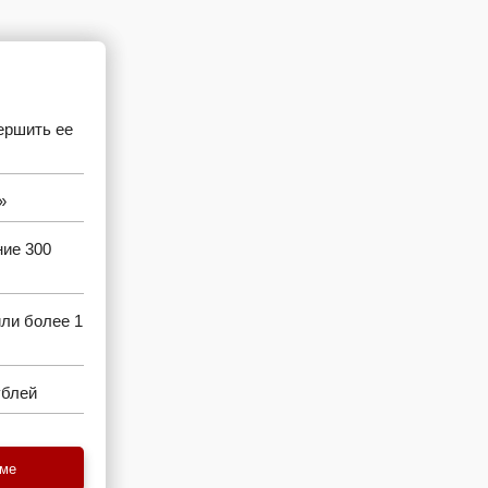
ершить ее
»
ние 300
ли более 1
ублей
еме