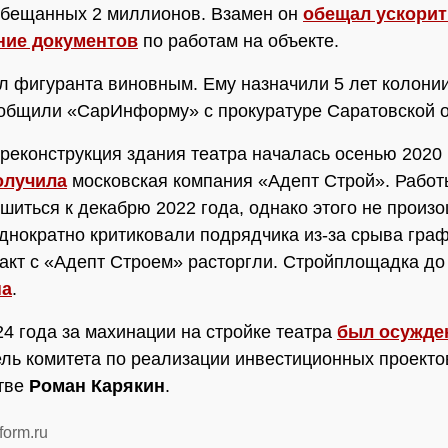
обещанных 2 миллионов. Взамен он
обещал ускорит
ние документов
по работам на объекте.
л фигуранта виновным. Ему назначили 5 лет колонии
общили «СарИнформу» с прокуратуре Саратовской о
реконструкция здания театра началась осенью 2020 
олучила
московская компания «Адепт Строй». Рабо
шиться к декабрю 2022 года, однако этого не произ
днократно критиковали подрядчика из-за срыва граф
ракт с «Адепт Строем» расторгли. Стройплощадка до
на
.
4 года за махинации на стройке театра
был осужде
ль комитета по реализации инвестиционных проекто
тве
Роман Карякин
.
form.ru