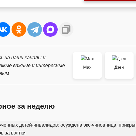
ь на наши каналы и
самые важные и интересные
Max
Дзен
рвым
рное за неделю