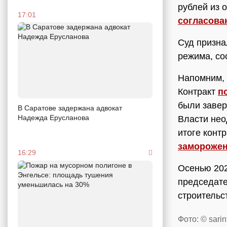
рублей из 
17:01
согласова
Суд призна
режима, со
Напомним, 
Контракт
п
были завер
В Саратове задержана адвокат
Надежда Ерусланова
Власти нео
итоге конт
замороже
16:29
Осенью 202
председате
строительс
Фото: © sarin