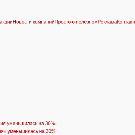
акции
Новости компаний
Просто о полезном
Реклама
Контак
ия» уменьшилась на 30%