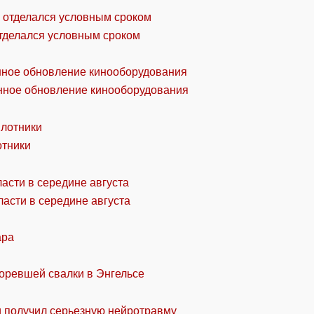
отделался условным сроком
онное обновление кинооборудования
отники
асти в середине августа
ара
горевшей свалки в Энгельсе