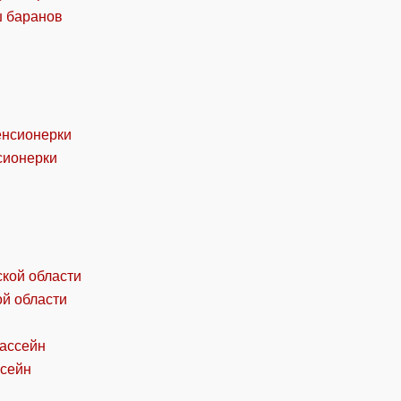
ш баранов
сионерки
ой области
ссейн