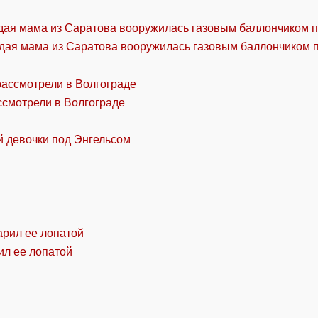
дая мама из Саратова вооружилась газовым баллончиком п
ссмотрели в Волгограде
й девочки под Энгельсом
ил ее лопатой