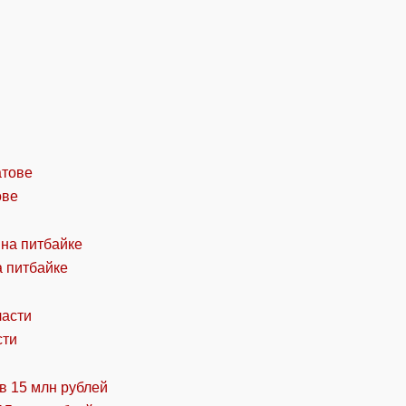
ове
а питбайке
сти