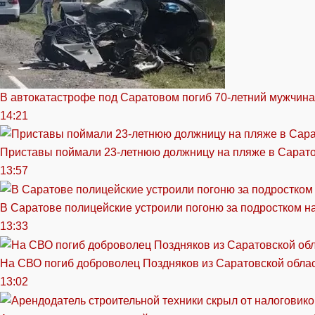
В автокатастрофе под Саратовом погиб 70-летний мужчина
14:21
Приставы поймали 23-летнюю должницу на пляже в Сарат
13:57
В Саратове полицейские устроили погоню за подростком н
13:33
На СВО погиб доброволец Поздняков из Саратовской обла
13:02