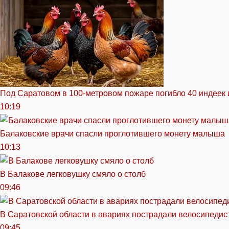
Под Саратовом в 100-метровом пожаре погибло 40 индеек 
10:19
Балаковские врачи спасли проглотившего монету малыша
10:13
В Балакове легковушку смяло о столб
09:46
В Саратовской области в авариях пострадали велосипедист
09:45