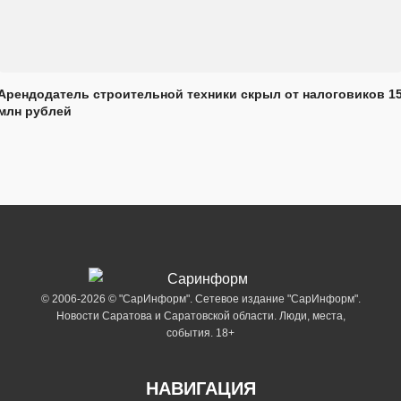
Арендодатель строительной техники скрыл от налоговиков 1
млн рублей
© 2006-2026 © "СарИнформ". Сетевое издание "СарИнформ".
Новости Саратова и Саратовской области. Люди, места,
события. 18+
НАВИГАЦИЯ