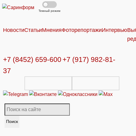
Темный режим
Новости
Статьи
Мнения
Фоторепортажи
Интервью
Вы
ре
+7 (8452) 659-600
+7 (917) 982-81-
37
Поиск