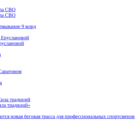
ала СВО
отмывание 9 млрд
Еруслановой
 Саратовом
Сила традиций»
тся новая беговая трасса для профессиональных спортсменов