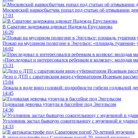
Московский наркосбытчик попал под статью об отмывании ден
17:01
В Саратове задержана адвокат Надежда Ерусланова
16:29
Пожар на мусорном полигоне в Энгельсе: «площадь тушения»
16:02
«Преследовал и интересовался ребенком в коляске»: молодая м
15:31
Дело о ДТП с саратовским вице-губернатором Исаевым рассмо
15:04
Лежала в воде вниз головой: подробности гибели годовалой д
14:45
Годовалая девочка утонула в бассейне под Энгельсом
14:36
Уголовник застал бывшую сожительницу с мужчиной и ударил 
14:33
В автокатастрофе под Саратовом погиб 70-летний мужчина