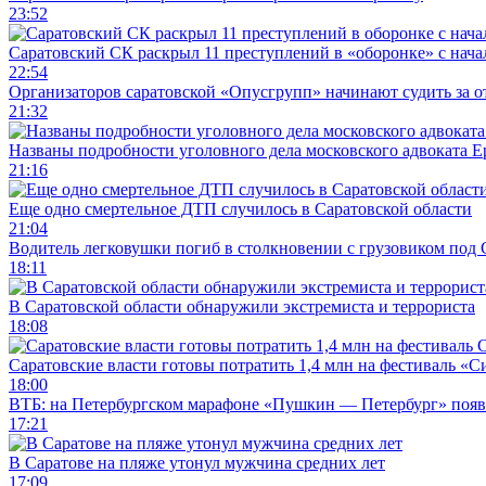
23:52
Саратовский СК раскрыл 11 преступлений в «оборонке» с нач
22:54
Организаторов саратовской «Опусгрупп» начинают судить за 
21:32
Названы подробности уголовного дела московского адвоката 
21:16
Еще одно смертельное ДТП случилось в Саратовской области
21:04
Водитель легковушки погиб в столкновении с грузовиком под
18:11
В Саратовской области обнаружили экстремиста и террориста
18:08
Саратовские власти готовы потратить 1,4 млн на фестиваль «
18:00
ВТБ: на Петербургском марафоне «Пушкин — Петербург» появи
17:21
В Саратове на пляже утонул мужчина средних лет
17:09