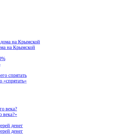
ома на Крымской
%
о «спрятать»
о века?»
терей денег