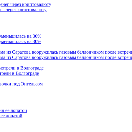
ег через криптовалюту
 уменьшилась на 30%
ама из Саратова вооружилась газовым баллончиком после встреч
трели в Волгограде
евочки под Энгельсом
ее лопатой