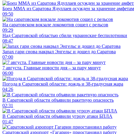
Боец ММА из Саратова Ядуллаев осужден за хранение амфета
09:50
На саратовском вокзале локомотив сошел с рельсов
09:29
Над Саратовской областью сбили украинские беспилотники
08:47
Запах гари снова накрыл Энгельс и дошел до Саратова
07:00
7 августа. Главные новости дня – за пару минут
06:00
Погода в Саратовской области: дождь и 38-градусная жара
04:26
В Саратовской области объявили ракетную опасность
02:31
В Саратовской области объявили угрозу атаки БПЛА
01:47
Саратовский аэропорт «Гагарин» приостановил работу