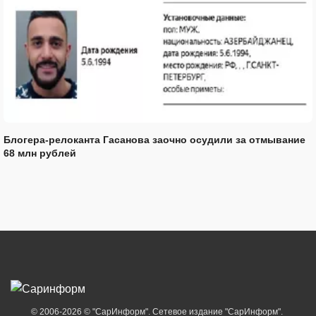
Блогера-релоканта Гасанова заочно осудили за отмывание
68 млн рублей
© 2006-2026 © "СарИнформ". Сетевое издание "СарИнформ".