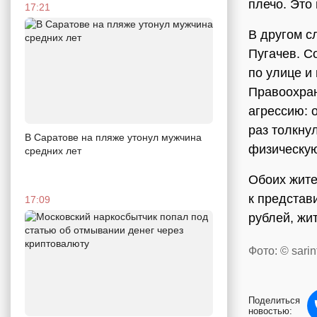
плечо. Это
17:21
В другом с
Пугачев. С
по улице и
Правоохран
агрессию: 
раз толкну
В Саратове на пляже утонул мужчина
физическу
средних лет
Обоих жите
к представ
17:09
рублей, жи
Фото: © sarin
Поделиться
новостью: