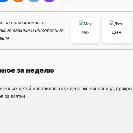
ь на наши каналы и
самые важные и интересные
Max
Дзен
рвым
рное за неделю