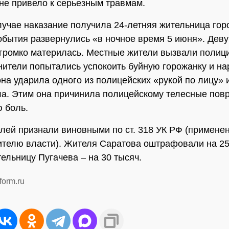
 не привело к серьезным травмам.
лучае наказание получила 24-летняя жительница гор
обытия развернулись «в ночное время 5 июня». Дев
 громко материлась. Местные жители вызвали полиц
ители попытались успокоить буйную горожанку и на
она ударила одного из полицейских «рукой по лицу» 
ла. Этим она причинила полицейскому телесные пов
ю боль.
лей признали виновными по ст. 318 УК РФ (примене
ителю власти). Жителя Саратова оштрафовали на 25
тельницу Пугачева – на 30 тысяч.
form.ru