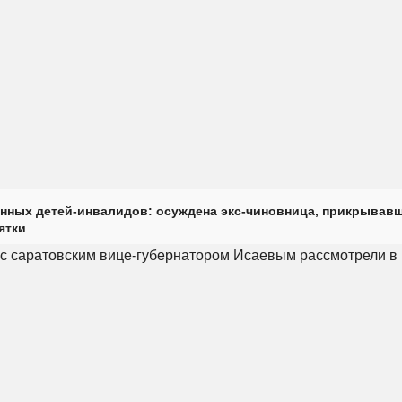
нных детей-инвалидов: осуждена экс-чиновница, прикрывав
ятки