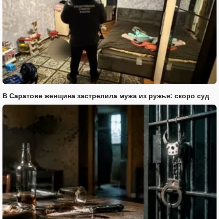
В Саратове женщина застрелила мужа из ружья: скоро суд