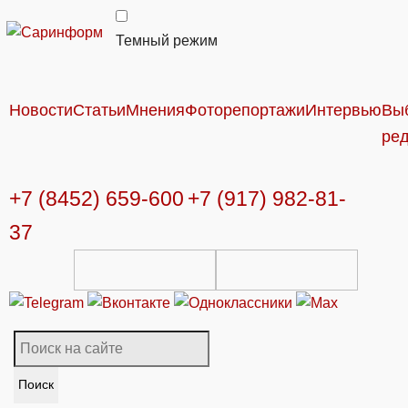
Темный режим
Новости
Статьи
Мнения
Фоторепортажи
Интервью
Вы
ре
+7 (8452) 659-600
+7 (917) 982-81-
37
Поиск